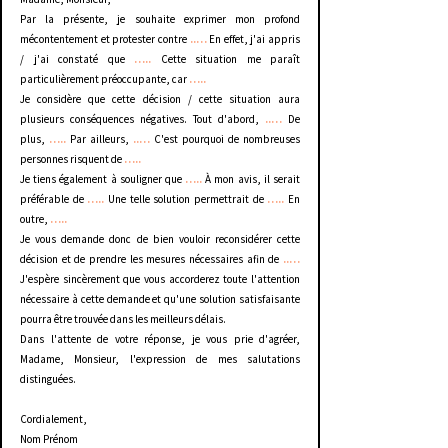
Par la présente, je souhaite exprimer mon profond
mécontentement et protester contre
..…
En effet, j'ai appris
/ j'ai constaté que
…..
Cette situation me paraît
particulièrement préoccupante, car
…..
Je considère que cette décision / cette situation aura
plusieurs conséquences négatives. Tout d'abord,
..…
De
plus,
…..
Par ailleurs,
..…
C'est pourquoi de nombreuses
personnes risquent de
…..
Je tiens également à souligner que
…..
À mon avis, il serait
préférable de
…..
Une telle solution permettrait de
…..
En
outre,
…..
Je vous demande donc de bien vouloir reconsidérer cette
décision et de prendre les mesures nécessaires afin de
..…
J'espère sincèrement que vous accorderez toute l'attention
nécessaire à cette demande et qu'une solution satisfaisante
pourra être trouvée dans les meilleurs délais.
Dans l'attente de votre réponse, je vous prie d'agréer,
Madame, Monsieur, l'expression de mes salutations
distinguées.
Cordialement,
Nom Prénom