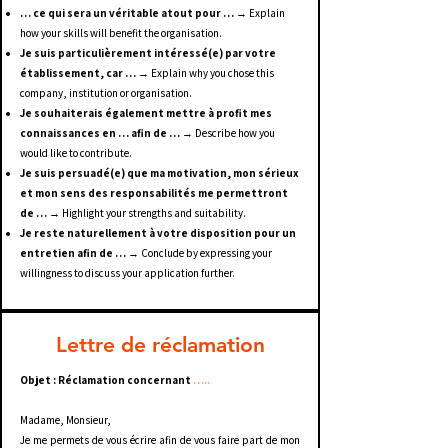
… ce qui sera un véritable atout pour …
→ Explain
how your skills will benefit the organisation.
Je suis particulièrement intéressé(e) par votre
établissement, car …
→ Explain why you chose this
company, institution or organisation.
Je souhaiterais également mettre à profit mes
connaissances en … afin de …
→ Describe how you
would like to contribute.
Je suis persuadé(e) que ma motivation, mon sérieux
et mon sens des responsabilités me permettront
de …
→ Highlight your strengths and suitability.
Je reste naturellement à votre disposition pour un
entretien afin de …
→ Conclude by expressing your
willingness to discuss your application further.
Lettre de réclamation
Objet : Réclamation concernant
…..
Madame, Monsieur,
Je me permets de vous écrire afin de vous faire part de mon