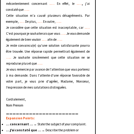
mécontentement concernant
..…
En effet, le
..…
,
j'ai
constaté que
…..
Cette situation m'a causé plusieurs désagréments. Par
exemple,
..…
De plus,
..…
En outre,
…..
Je considère que cette situation est inacceptable, car
..…
C'est pourquoi je souhaiterais que vous
…..
Je vous demande
également de bien vouloir
..…
afin de
…..
Je reste convaincu(e) qu'une solution satisfaisante pourra
être trouvée. Une réponse rapide permettrait également de
…..
Je souhaite sincèrement que cette situation ne se
reproduise plus et que
…..
Je vous remercie par avance de l'attention que vous porterez
à ma demande. Dans l'attente d'une réponse favorable de
votre part, je vous prie d'agréer, Madame, Monsieur,
l'expression de mes salutations distinguées.
Cordialement,
Nom Prenom
______________________
Expansion Points:
… concernant …
→ State the subject of your complaint.
… j'ai constaté que …
→ Describe the problem or