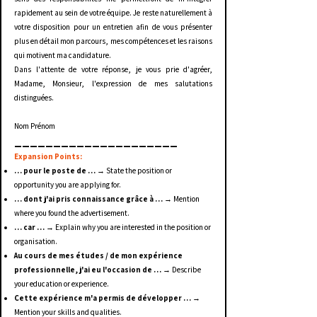
rapidement au sein de votre équipe. Je reste naturellement à
votre disposition pour un entretien afin de vous présenter
plus en détail mon parcours, mes compétences et les raisons
qui motivent ma candidature.
Dans l'attente de votre réponse, je vous prie d'agréer,
Madame, Monsieur, l'expression de mes salutations
distinguées.
Nom Prénom
_____________________
Expansion Points:
… pour le poste de …
→ State the position or
opportunity you are applying for.
… dont j'ai pris connaissance grâce à …
→ Mention
where you found the advertisement.
… car …
→ Explain why you are interested in the position or
organisation.
Au cours de mes études / de mon expérience
professionnelle, j'ai eu l'occasion de …
→ Describe
your education or experience.
Cette expérience m'a permis de développer …
→
Mention your skills and qualities.