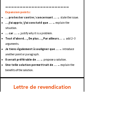
______________________
Expansion points:
… protester contre / concernant …
→ state the issue.
… j'ai appris / j'ai constaté que …
→ explain the
situation.
… car …
→ justify why it is a problem.
Tout d'abord…, De plus…, Par ailleurs…
→ add 2–3
arguments.
Je tiens également à souligner que …
→ introduce
another point or paragraph.
Il serait préférable de …
→ propose a solution.
Une telle solution permettrait de …
→ explain the
benefits of the solution.
Lettre de revendication
Objet : Revendication concernant
…..
Madame, Monsieur,
Je me permets de vous écrire afin de vous présenter une
revendication concernant
..…
En effet, plusieurs personnes,
dont moi-même, sont confrontées à
…..
Cette situation