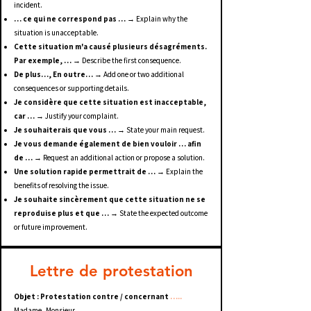
incident.
… ce qui ne correspond pas …
→ Explain why the
situation is unacceptable.
Cette situation m'a causé plusieurs désagréments.
Par exemple, …
→ Describe the first consequence.
De plus…, En outre…
→ Add one or two additional
consequences or supporting details.
Je considère que cette situation est inacceptable,
car …
→ Justify your complaint.
Je souhaiterais que vous …
→ State your main request.
Je vous demande également de bien vouloir … afin
de …
→ Request an additional action or propose a solution.
Une solution rapide permettrait de …
→ Explain the
benefits of resolving the issue.
Je souhaite sincèrement que cette situation ne se
reproduise plus et que …
→ State the expected outcome
or future improvement.
Lettre de protestation
Objet : Protestation contre / concernant
…..
Madame, Monsieur,