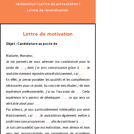
réclamation I Lettre de protestation I
Lettre de revendication
Lettre de motivation
Objet : Candidature au poste de
…..
Madame, Monsieur,
Je me permets de vous adresser ma candidature pour le
poste de
…..
,
dont j'ai pris connaissance grâce à
…..
Je
souhaite vivement rejoindre votre établissement, car
…..
En effet, je pense posséder les qualités et les compétences
nécessaires pour ce poste. Au cours de mes études / de mon
expérience professionnelle, j'ai eu l'occasion de
…..
Cette
expérience m'a permis de développer
…..,
ce qui sera un
véritable atout pour
…..
Par ailleurs, je suis particulièrement intéressé(e) par votre
établissement, car
…..
Je souhaiterais également mettre à
profit mes connaissances en
…..
afin de contribuer à
…..
Je suis persuadé(e) que ma motivation, mon sérieux et mon
sens des responsabilités me permettront de m'intégrer